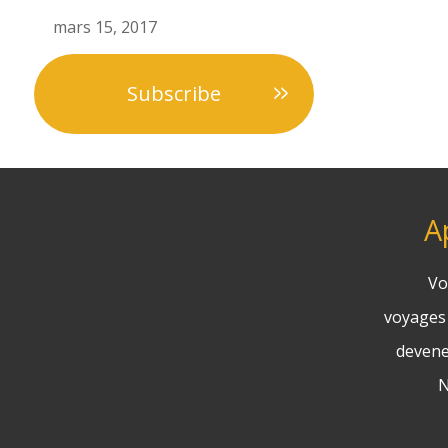
mars 15, 2017
Subscribe
A
Vo
voyages 
devene
N