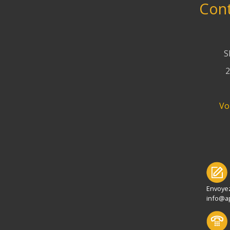
Cont
S
2
Voi
Envoye
info@a